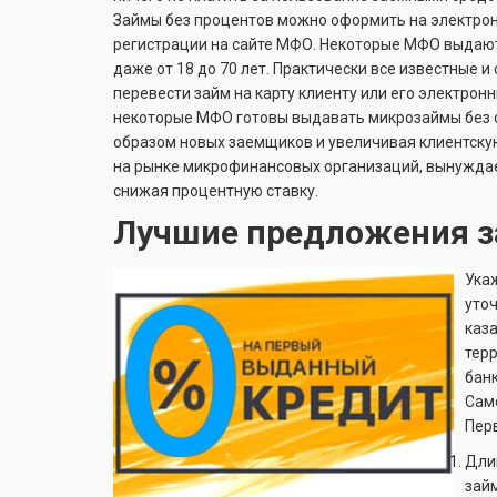
Займы без процентов можно оформить на электрон
регистрации на сайте МФО. Некоторые МФО выдают 
даже от 18 до 70 лет. Практически все известные
перевести займ на карту клиенту или его электрон
некоторые МФО готовы выдавать микрозаймы без от
образом новых заемщиков и увеличивая клиентскую
на рынке микрофинансовых организаций, вынуждае
снижая процентную ставку.
Лучшие предложения за
Ука
уточ
каз
тер
бан
Сам
Пер
Дли
зай