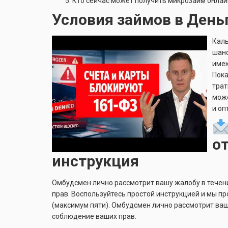
Кто сейчас может получить микрозайм онлай
Условия займов в День
Каль
шанс
имею
Пока
трат
може
и оп
о
инструкция
Омбудсмен лично рассмотрит вашу жалобу в течен
прав. Воспользуйтесь простой инструкцией и мы пр
(максимум пяти). Омбудсмен лично рассмотрит ваш
соблюдение ваших прав.