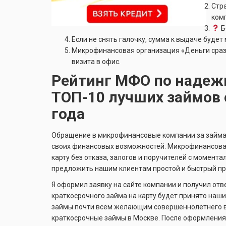
Стра
ком
Б
Если не снять галочку, сумма к выдаче будет
Микрофинансовая организация «Деньги сразу
визита в офис.
Рейтинг МФО по надежн
ТОП-10 лучших займов 
года
Обращение в микрофинансовые компании за займа
своих финансовых возможностей. Микрофинансова
карту без отказа, залогов и поручителей с момен
предложить нашим клиентам простой и быстрый пр
Я оформил заявку на сайте компании и получил отв
краткосрочного займа на карту будет принято наш
займы почти всем желающим совершеннолетнего во
краткосрочные займы в Москве. После оформления 