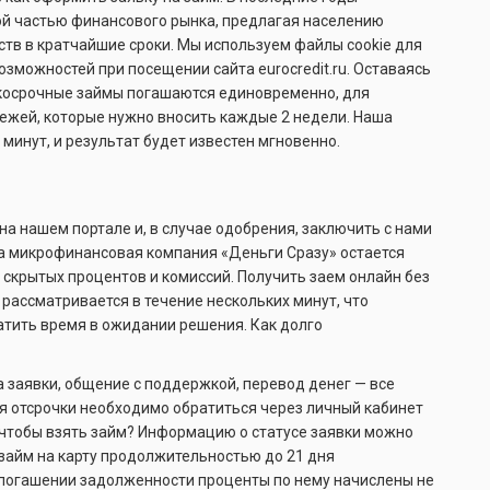
 частью финансового рынка, предлагая населению
тв в кратчайшие сроки. Мы используем файлы cookie для
зможностей при посещении сайта eurocredit.ru. Оставаясь
ткосрочные займы погашаются единовременно, для
ежей, которые нужно вносить каждые 2 недели. Наша
 минут, и результат будет известен мгновенно.
а нашем портале и, в случае одобрения, заключить с нами
а микрофинансовая компания «Деньги Сразу» остается
 скрытых процентов и комиссий. Получить заем онлайн без
 рассматривается в течение нескольких минут, что
атить время в ожидании решения. Как долго
а заявки, общение с поддержкой, перевод денег — все
я отсрочки необходимо обратиться через личный кабинет
 чтобы взять займ? Информацию о статусе заявки можно
 займ на карту продолжительностью до 21 дня
погашении задолженности проценты по нему начислены не