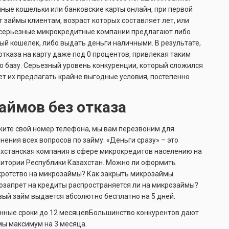
ные кошельки или банковские карты онлайн, при первой
займы клиентам, возраст которых составляет лет, или
 и серьезные микрокредитные компании предлагают либо
ный кошелек, либо выдать деньги наличными. В результате,
каза на карту даже под 0 процентов, привлекая таким
 базу. Серьезный уровень конкуренции, который сложился
т их предлагать крайне выгодные условия, постепенно
ймов без отказа
жите свой номер телефона, мы вам перезвоним для
нения всех вопросов по займу. «Деньги сразу» – это
ахстанская компания в сфере микрокредитов населению на
ритории Республики Казахстан. Можно ли оформить
кротство на микрозаймы? Как закрыть микрозаймы
озапрет на кредиты распространяется ли на микрозаймы?
вый займ выдается абсолютно бесплатно на 5 дней.
нные сроки до 12 месяцевБольшинство конкурентов дают
мы максимум на 3 месяца.