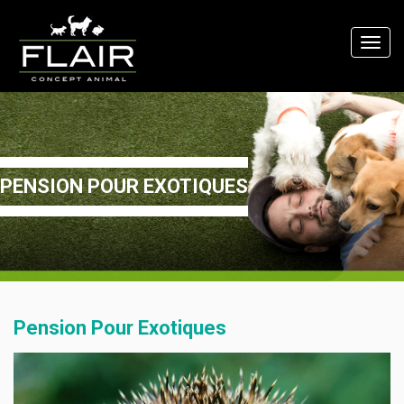
Toggl
navig
PENSION POUR EXOTIQUES
Pension Pour Exotiques